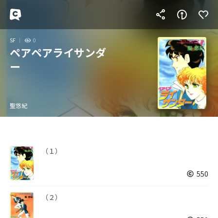
SF
0
ペアペアライサンダ
ー
聖悠紀
（１）
550
（２）