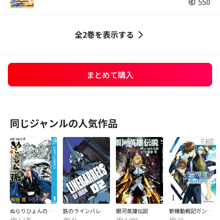
550
全2巻を表示する
まとめて購入
同じジャンルの人気作品
ぬらりひょんの孫 モノクロ版
鉄のラインバレル 完全版
銀河英雄伝説
新機動戦記ガンダムW 0．5 PREVENTER-7
1.1万
41
4,083
10