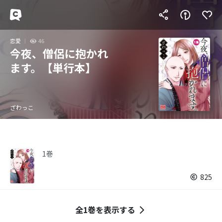
恋愛
46
今夜、僧侶に抱かれ
ます。【単行本】
ざわっこ
1巻
825
全1巻を表示する