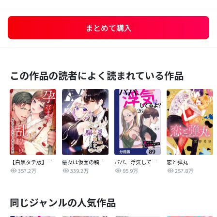
まとめて購入
この作品の読者によく読まれている作品
【白黒タテ版】孕むまで乱れいけ～身代わり花嫁と軍服の猛愛
悪女は仮面の騎士に騙されない
パパ、浮気してるよ？娘と二人でクズ夫を捨てます【分冊版】
恋と弾丸
357.2万
339.2万
95.9万
257.8万
同じジャンルの人気作品