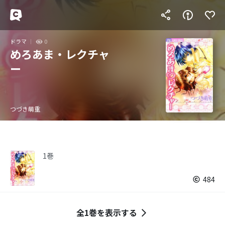
ドラマ
0
めろあま・レクチャ
ー
つづき萌重
1巻
484
全1巻を表示する