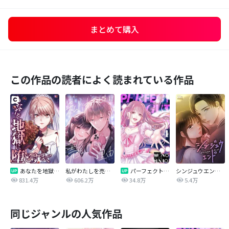
まとめて購入
この作品の読者によく読まれている作品
あなたを地獄に堕とすまで
私がわたしを売る理由
パーフェクトグリッター
シンジュウエンド【タテヨミ】
831.4万
606.2万
34.8万
5.4万
同じジャンルの人気作品