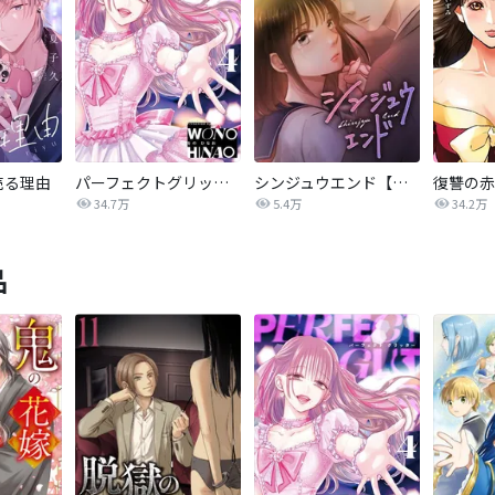
売る理由
パーフェクトグリッター
シンジュウエンド【タテヨミ】
34.7万
5.4万
34.2万
品