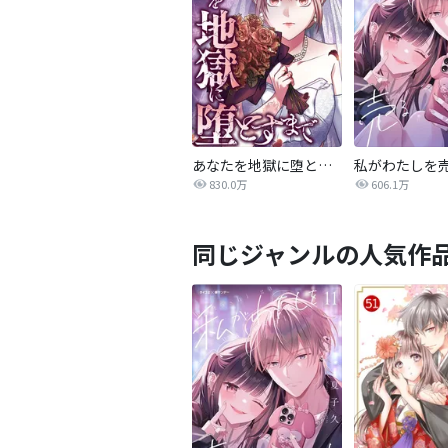
あなたを地獄に堕とすまで
私がわたしを
830.0万
606.1万
同じジャンルの人気作