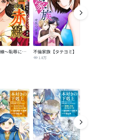
復讐の赤線～恥辱にまみれた少女の運命～【タテヨミ】
不倫家族【タテヨミ】
セフレの品格―プライド―
1.8万
306.3万