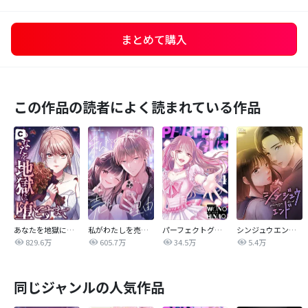
まとめて購入
この作品の読者によく読まれている作品
あなたを地獄に堕とすまで
私がわたしを売る理由
パーフェクトグリッター
シンジュウエンド【タテヨミ】
829.6万
605.7万
34.5万
5.4万
同じジャンルの人気作品