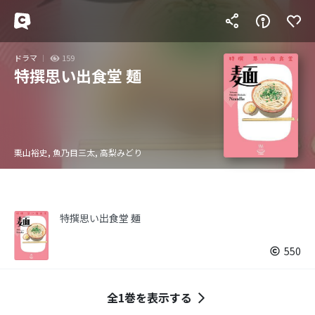
ドラマ
159
特撰思い出食堂 麺
栗山裕史, 魚乃目三太, 高梨みどり
特撰思い出食堂 麺
550
全1巻を表示する