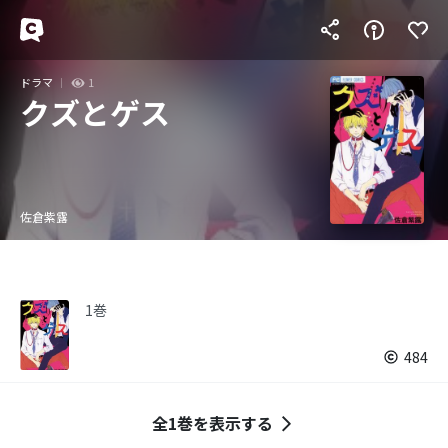
ドラマ
1
クズとゲス
佐倉紫露
1巻
484
全1巻を表示する