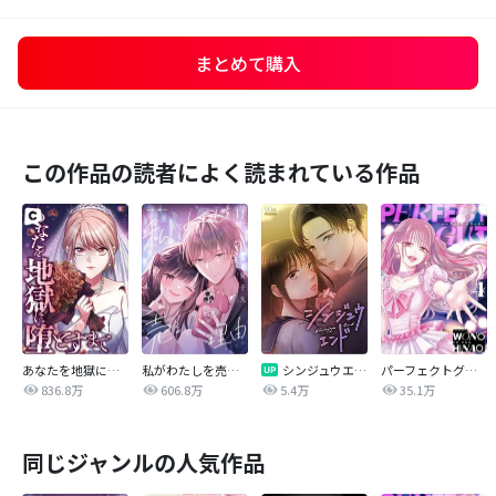
まとめて購入
この作品の読者によく読まれている作品
あなたを地獄に堕とすまで
私がわたしを売る理由
シンジュウエンド【タテヨミ】
パーフェクトグリッター
836.8万
606.8万
5.4万
35.1万
同じジャンルの人気作品