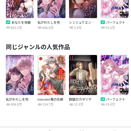
あなたを地獄に堕とすまで
私がわたしを売る理由
シンジュウエンド【タテヨミ】
パーフェクトグリッター
835.5万
606.6万
5.4万
35.0万
同じジャンルの人気作品
私がわたしを売る理由
noicomi鬼の花嫁
脱獄のカザリヤ
パーフェクトグリッター
606.6万
314.7万
13.5万
35.0万