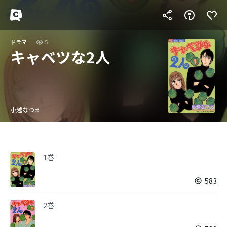
ドラマ
5
キャベツな2人
小越なつえ
1巻
583
2巻