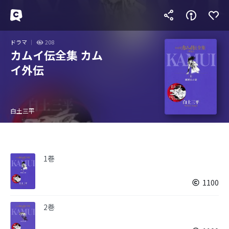
ドラマ
208
カムイ伝全集 カム
イ外伝
白土三平
1巻
1100
2巻