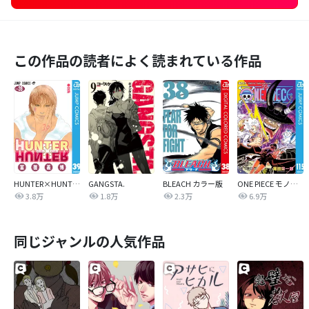
この作品の読者によく読まれている作品
HUNTER×HUNTER モノクロ版
GANGSTA.
BLEACH カラー版
ONE PIECE モノクロ版
3.8万
1.8万
2.3万
6.9万
同じジャンルの人気作品