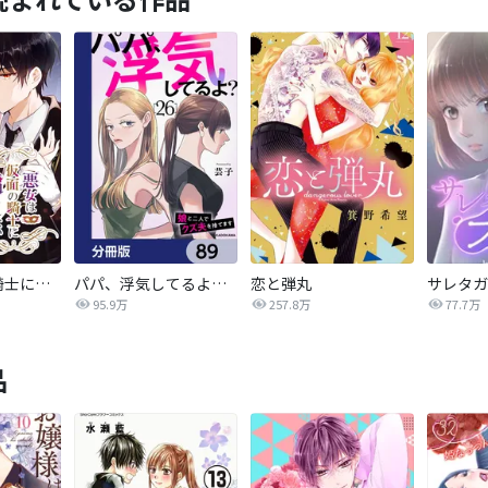
悪女は仮面の騎士に騙されない
パパ、浮気してるよ？娘と二人でクズ夫を捨てます【分冊版】
恋と弾丸
95.9万
257.8万
77.7万
品