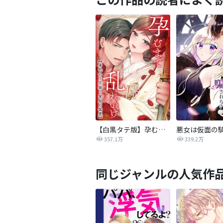
【白黒タテ版】孕むまで乱れいけ～身代わり花嫁と軍服の猛愛
357.1万
339.2万
同じジャンルの人気作