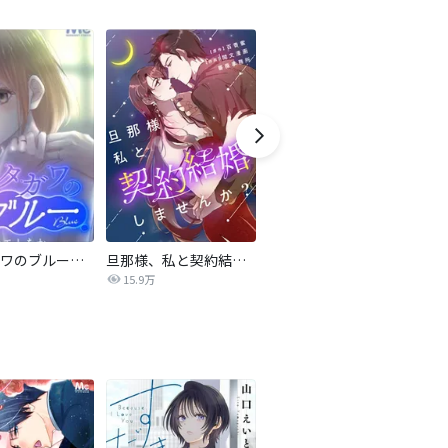
サレタガワのブルー【タテヨミ】
旦那様、私と契約結婚しませんか？【タテヨミ】
私の中に傾国の悪女がいますが、絶対に国は滅ぼしません！【タテヨミ】
15.9万
9,697