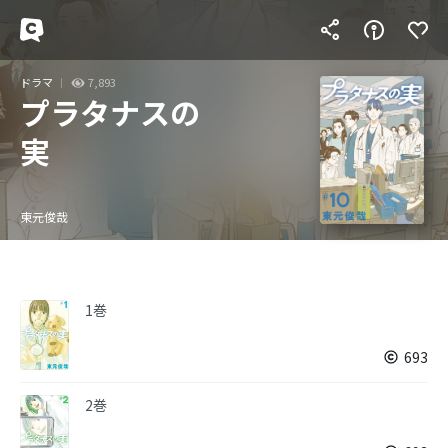
ドラマ
7,893
プラタナスの
実
東元俊哉
1巻
693
2巻