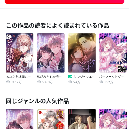
この作品の読者によく読まれている作品
あなたを地獄に堕とすまで
私がわたしを売る理由
シンジュウエンド【タテヨミ】
パーフェクトグリッター
837.2万
606.9万
5.4万
35.2万
同じジャンルの人気作品