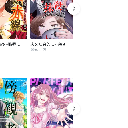
復讐の赤線～恥辱にまみれた少女の運命～【タテヨミ】
夫を社会的に抹殺する5つの方法
不倫家族【タテヨミ】
629.7万
1.9万