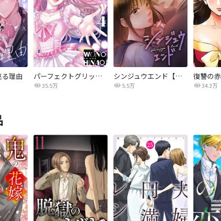
売る理由
パーフェクトグリッター
シンジュウエンド【タテヨミ】
35.5万
5.5万
34.3万
品