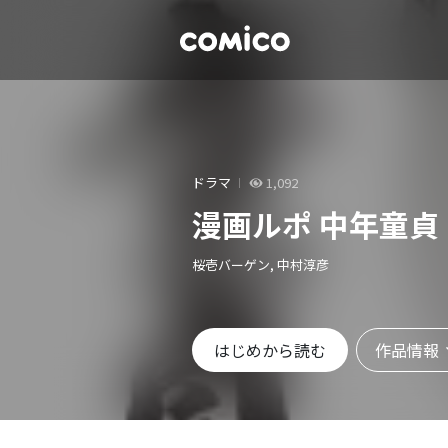
ドラマ
1,092
漫画ルポ 中年童貞
桜壱バーゲン, 中村淳彦
作品情報
はじめから読む