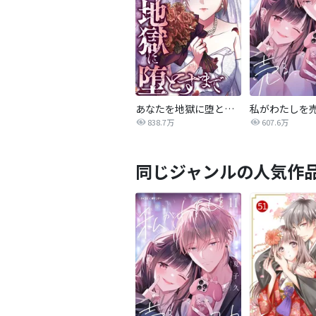
あなたを地獄に堕とすまで
私がわたしを
838.7万
607.6万
同じジャンルの人気作