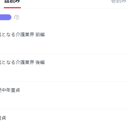
話読み
巻読み
皿となる介護業界 前編
皿となる介護業界 後編
歴中年童貞
童貞