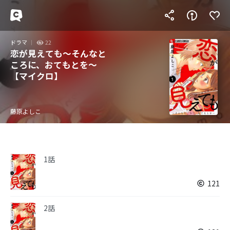
ドラマ
22
恋が見えても～そんなと
ころに、おてもとを～
【マイクロ】
藤原よしこ
1話
121
2話