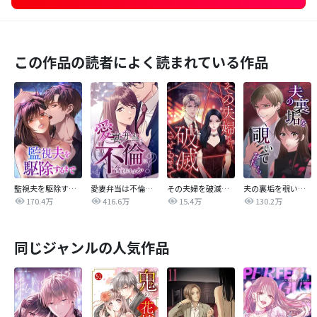
この作品の読者によく読まれている作品
監視夫を駆除するまで
愛妻弁当は不倫に含まれますか？
その夫婦を破滅させるまで
夫の裏垢を覗いてみたら
170.4万
416.6万
15.4万
130.2万
同じジャンルの人気作品