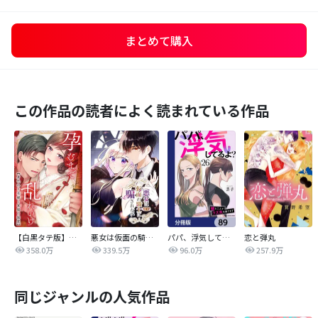
まとめて購入
この作品の読者によく読まれている作品
【白黒タテ版】孕むまで乱れいけ～身代わり花嫁と軍服の猛愛
悪女は仮面の騎士に騙されない
パパ、浮気してるよ？娘と二人でクズ夫を捨てます【分冊版】
恋と弾丸
358.0万
339.5万
96.0万
257.9万
同じジャンルの人気作品