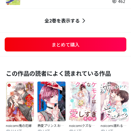
462
全2巻を表示する
まとめて購入
この作品の読者によく読まれている作品
noicomi鬼の花嫁
熱愛プリンス お兄ちゃんはキミが好き
noicomiクズなケモノは愛しすぎ
noicomi溺れるくらいに、愛してあげる～イジワルな未紘先輩は今日も番を甘やかす～
314.6万
1.8万
5.7万
1.0万