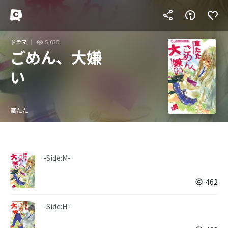
ドラマ
5,635
ごめん、大嫌
い
室たた
-Side:M-
462
-Side:H-