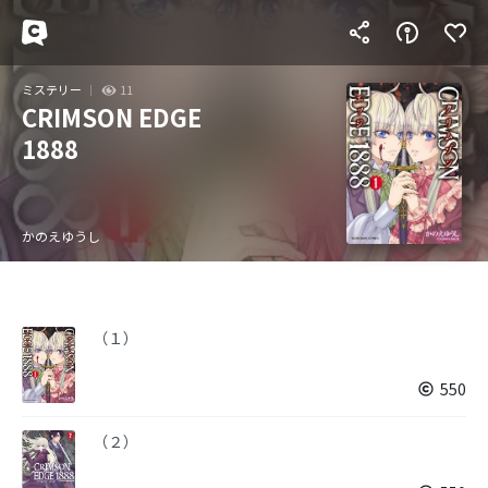
ミステリー
11
CRIMSON EDGE
1888
かのえゆうし
（１）
550
（２）