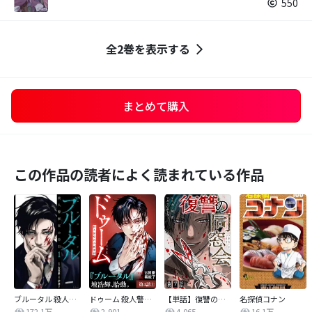
550
全2巻を表示する
まとめて購入
この作品の読者によく読まれている作品
ブルータル 殺人警察官の告白
ドゥーム 殺人警察官の断罪録 分冊版
【単話】復讐の同窓会
名探偵コナン
172.1万
2,901
4,065
16.1万