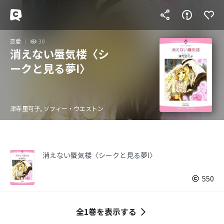
恋愛
30
消えない蜃気楼〈シ
ークと見る夢I〉
津寺里可子, ソフィー・ウエストン
消えない蜃気楼〈シークと見る夢I〉
550
全1巻を表示する