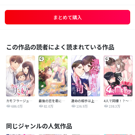
まとめて購入
この作品の読者によく読まれている作品
カモフラージュ夫婦
最後の恋を君に捧ぐ～余命1年の御曹司～
運命の相手は上司だった
4人で同棲！？～逆ハーレムハウスへようこそ♥～【改訂版】
686.0万
82.0万
136.9万
238.3万
同じジャンルの人気作品