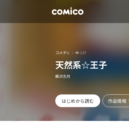
コメディ
127
天然系☆王子
藤沢志月
作品情報
はじめから読む