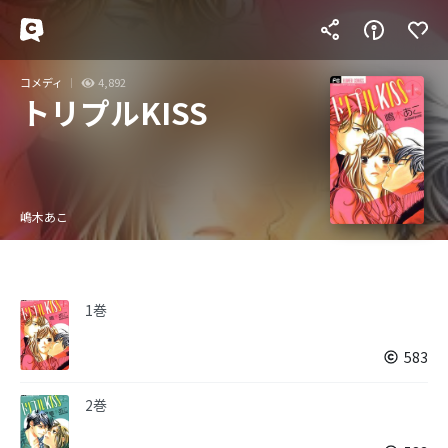
コメディ
4,892
トリプルKISS
嶋木あこ
1巻
583
2巻