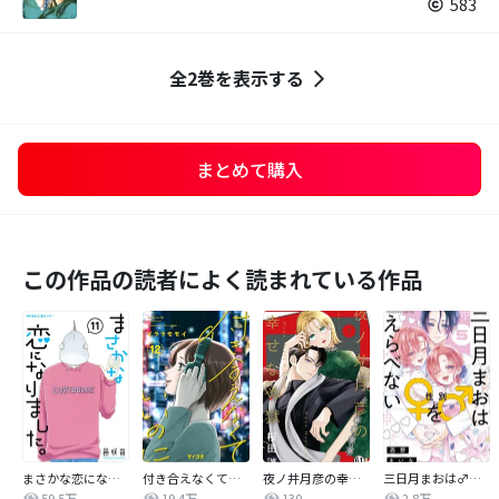
583
全2巻を表示する
まとめて購入
この作品の読者によく読まれている作品
まさかな恋になりました。
付き合えなくていいのに
夜ノ井月彦の幸せな地獄
三日月まおは♂♀をえらべない
59.5万
19.4万
130
2.8万