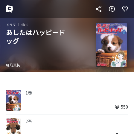
ドラマ
0
あしたはハッピード
ッグ
麻乃真純
1巻
550
2巻