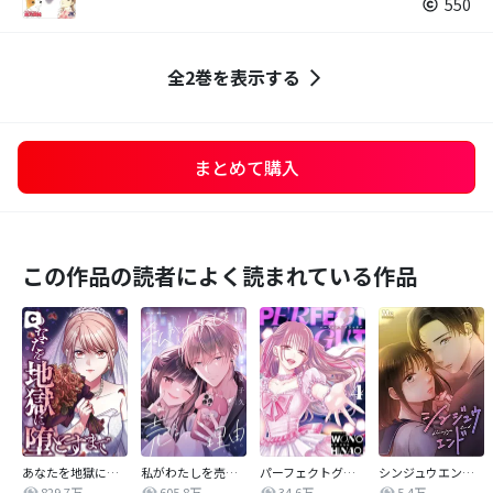
550
全2巻を表示する
まとめて購入
この作品の読者によく読まれている作品
あなたを地獄に堕とすまで
私がわたしを売る理由
パーフェクトグリッター
シンジュウエンド【タテヨミ】
829.7万
605.8万
34.6万
5.4万