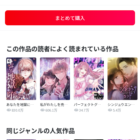
まとめて購入
この作品の読者によく読まれている作品
あなたを地獄に堕とすまで
私がわたしを売る理由
パーフェクトグリッター
シンジュウエンド【タテヨミ】
830.0万
606.1万
34.7万
5.4万
同じジャンルの人気作品