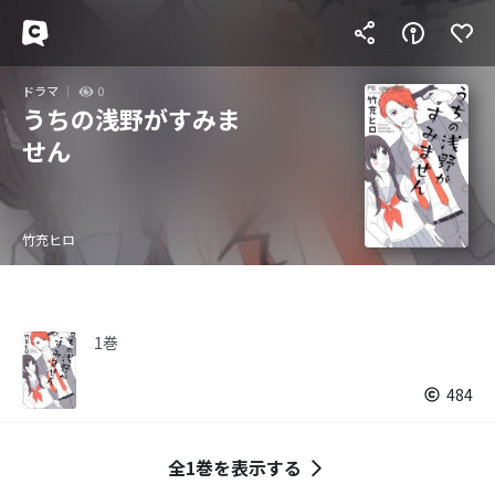
ドラマ
0
うちの浅野がすみま
せん
竹充ヒロ
1巻
484
全1巻を表示する