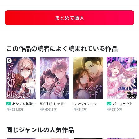
まとめて購入
この作品の読者によく読まれている作品
あなたを地獄に堕とすまで
私がわたしを売る理由
シンジュウエンド【タテヨミ】
パーフェクトグリッター
835.5万
606.6万
5.4万
35.0万
同じジャンルの人気作品