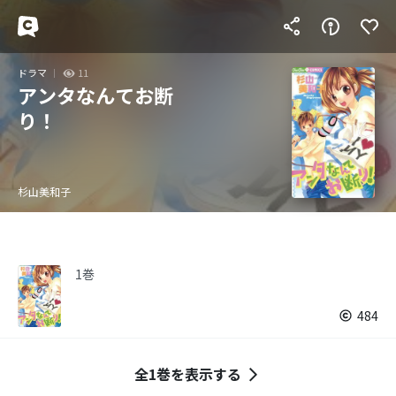
ドラマ
11
アンタなんてお断
り！
杉山美和子
1巻
484
全1巻を表示する