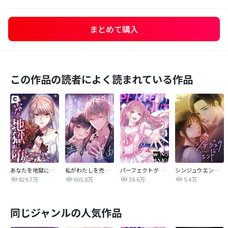
まとめて購入
この作品の読者によく読まれている作品
あなたを地獄に堕とすまで
私がわたしを売る理由
パーフェクトグリッター
シンジュウエンド【タテヨミ】
829.7万
605.8万
34.6万
5.4万
同じジャンルの人気作品