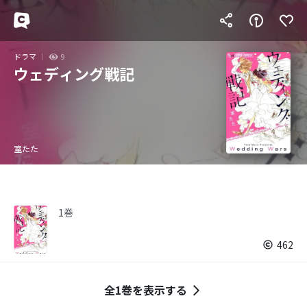
ドラマ
9
ウェディング戦記
室たた
1巻
462
全1巻を表示する