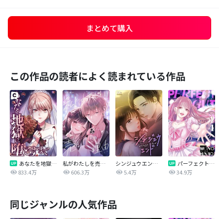
まとめて購入
この作品の読者によく読まれている作品
あなたを地獄に堕とすまで
私がわたしを売る理由
シンジュウエンド【タテヨミ】
パーフェクトグリッター
833.4万
606.3万
5.4万
34.9万
同じジャンルの人気作品