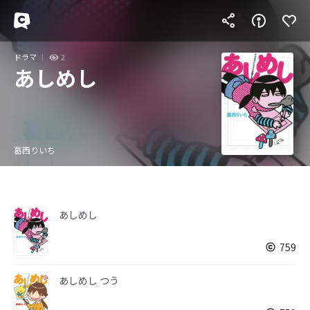
ドラマ
2
あしめし
葛西りいち
あしめし
759
あしめし つう