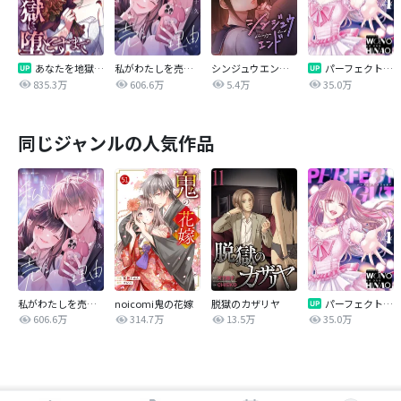
あなたを地獄に堕とすまで
私がわたしを売る理由
シンジュウエンド【タテヨミ】
パーフェクトグリッター
835.3万
606.6万
5.4万
35.0万
同じジャンルの人気作品
私がわたしを売る理由
noicomi鬼の花嫁
脱獄のカザリヤ
パーフェクトグリッター
606.6万
314.7万
13.5万
35.0万