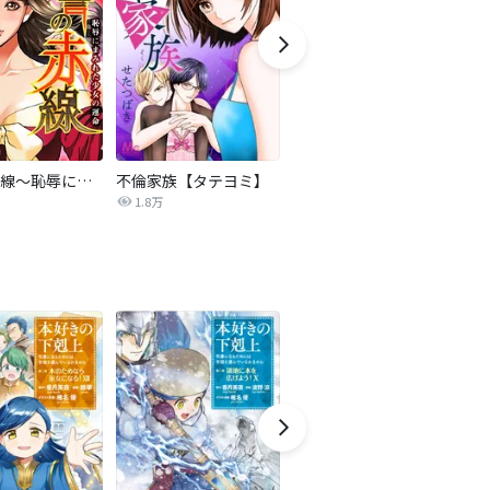
復讐の赤線～恥辱にまみれた少女の運命～【タテヨミ】
不倫家族【タテヨミ】
夫を社会的に抹殺する5つの方法
1.8万
629.5万