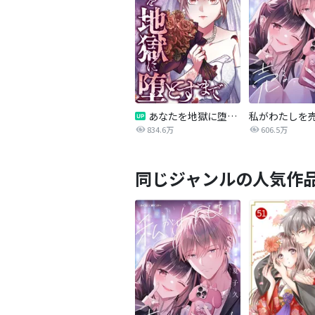
あなたを地獄に堕とすまで
私がわたしを
834.6万
606.5万
同じジャンルの人気作