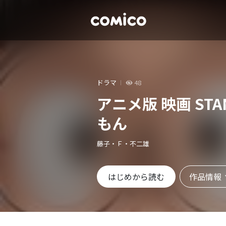
ドラマ
48
アニメ版 映画 STAN
もん
藤子・Ｆ・不二雄
作品情報
はじめから読む