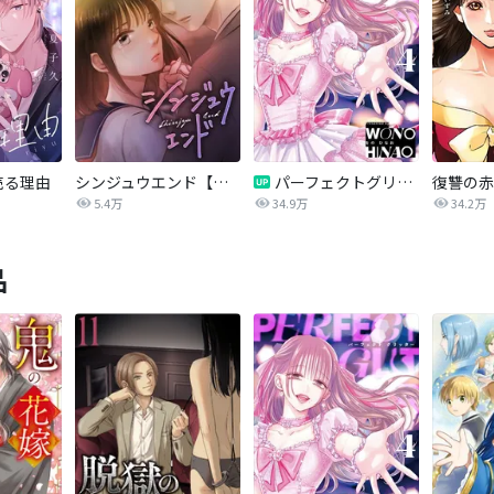
売る理由
シンジュウエンド【タテヨミ】
パーフェクトグリッター
5.4万
34.9万
34.2万
品