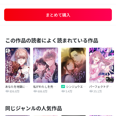
まとめて購入
この作品の読者によく読まれている作品
あなたを地獄に堕とすまで
私がわたしを売る理由
シンジュウエンド【タテヨミ】
パーフェクトグリッター
836.8万
606.8万
5.4万
35.1万
同じジャンルの人気作品