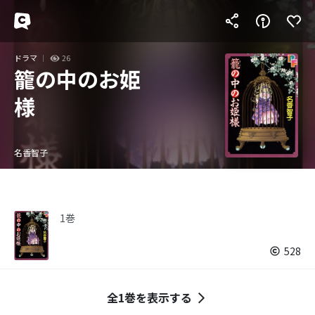
ドラマ
26
籠の中のお姫
様
名香智子
1巻
528
全1巻を表示する