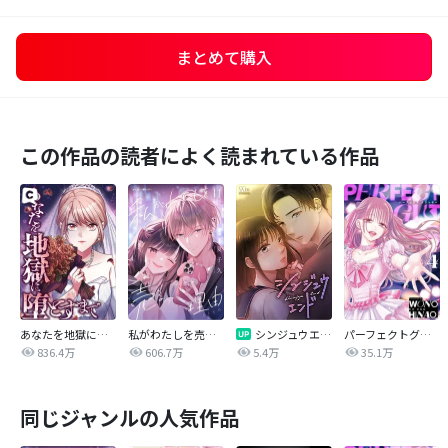
まとめて購入
この作品の読者によく読まれている作品
あなたを地獄に堕とすまで
私がわたしを売る理由
シンジュウエンド【タテヨミ】
パーフェクトグリッター
836.4万
606.7万
5.4万
35.1万
同じジャンルの人気作品