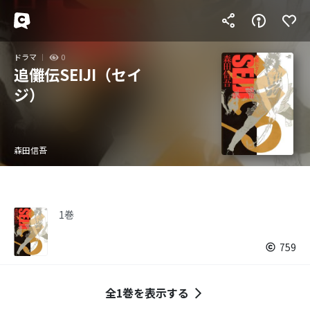
ドラマ
0
追儺伝SEIJI（セイ
ジ）
森田信吾
1巻
759
全1巻を表示する