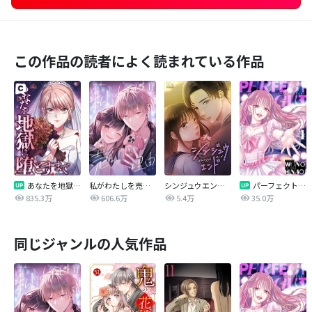
この作品の読者によく読まれている作品
あなたを地獄に堕とすまで
私がわたしを売る理由
シンジュウエンド【タテヨミ】
パーフェクトグリッター
835.3万
606.6万
5.4万
35.0万
同じジャンルの人気作品