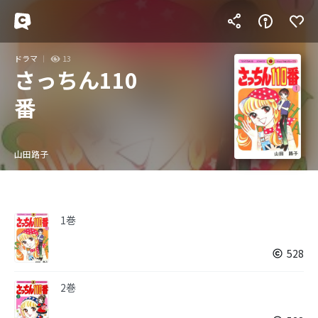
ドラマ
13
さっちん110
番
山田路子
1巻
528
2巻