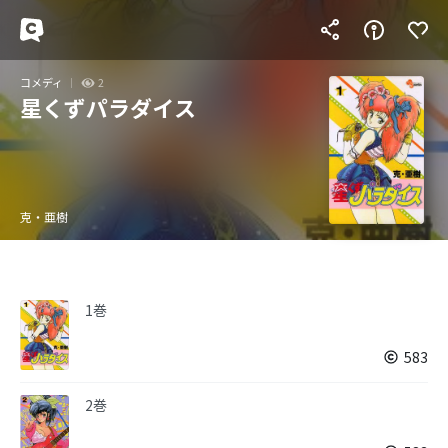
コメディ
2
星くずパラダイス
克・亜樹
1巻
583
2巻