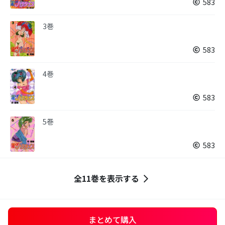
583
3巻
583
4巻
583
5巻
583
全11巻を表示する
まとめて購入