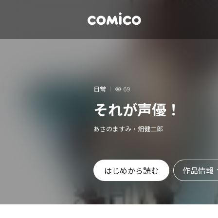
日常
69
それが声優！
あさのますみ・畑健二郎
作品情報
はじめから読む