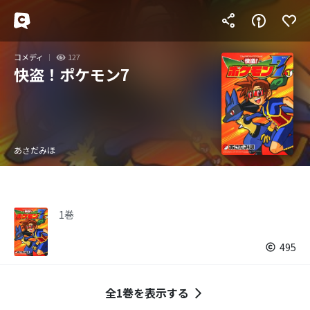
コメディ
127
快盗！ポケモン7
あさだみほ
1巻
495
全1巻を表示する