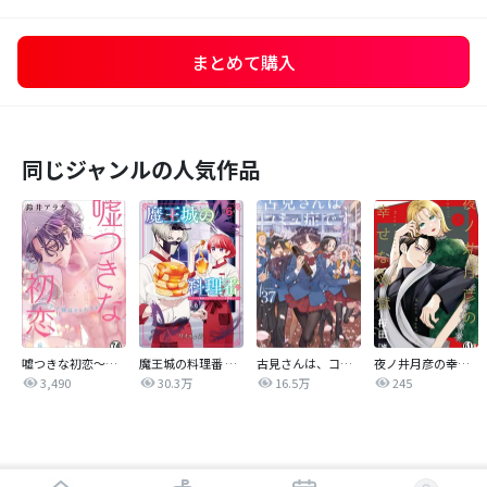
まとめて購入
同じジャンルの人気作品
嘘つきな初恋～王子様はドSホスト～
魔王城の料理番 〜コワモテ魔族ばかりだけど、ホワイトな職場です〜
古見さんは、コミュ症です。
夜ノ井月彦の幸せな地獄
3,490
30.3万
16.5万
245