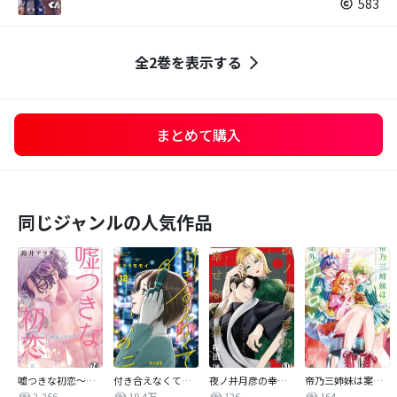
583
全2巻を表示する
まとめて購入
同じジャンルの人気作品
嘘つきな初恋～王子様はドSホスト～
付き合えなくていいのに
夜ノ井月彦の幸せな地獄
帝乃三姉妹は案外、チョロい。
2,256
19.4万
126
164