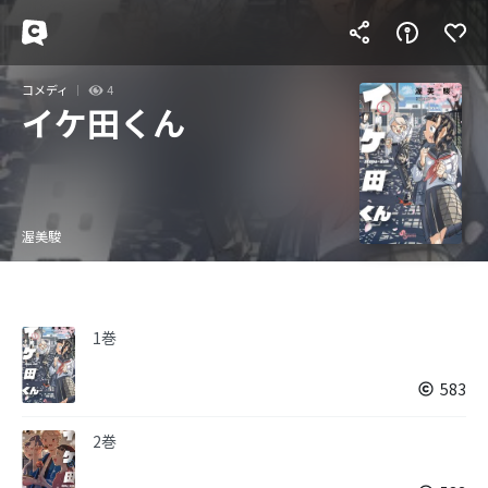
コメディ
4
イケ田くん
渥美駿
1巻
583
2巻