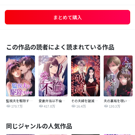
まとめて購入
この作品の読者によく読まれている作品
監視夫を駆除するまで
愛妻弁当は不倫に含まれますか？
その夫婦を破滅させるまで
夫の裏垢を覗いてみたら
170.7万
417.0万
16.4万
130.3万
同じジャンルの人気作品