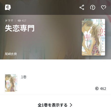
ドラマ
417
失恋専門
尾崎衣良
1巻
462
全1巻を表示する