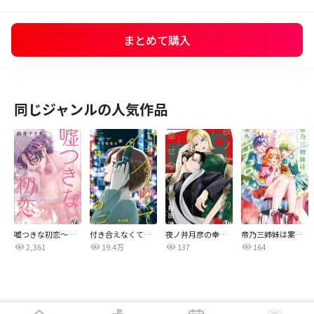
まとめて購入
同じジャンルの人気作品
嘘つきな初恋～王子様はドSホスト～
付き合えなくていいのに
夜ノ井月彦の幸せな地獄
帝乃三姉妹は案外、チョロい。
2,361
19.4万
137
164