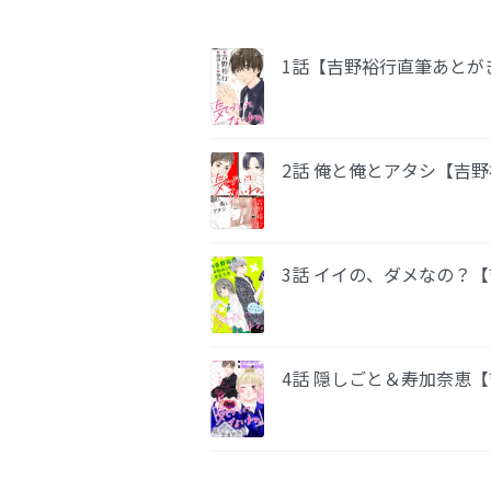
1話【吉野裕行直筆あとが
2話 俺と俺とアタシ【吉
3話 イイの、ダメなの？
4話 隠しごと＆寿加奈恵