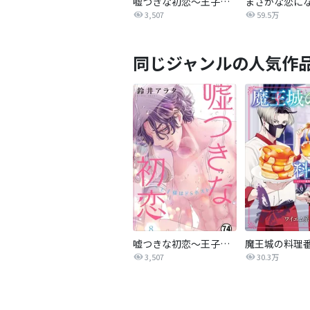
嘘つきな初恋～王子様はドSホスト～
3,507
59.5万
同じジャンルの人気作
嘘つきな初恋～王子様はドSホスト～
3,507
30.3万