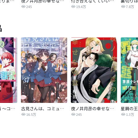
まさかな恋になりました。
夜ノ井月彦の幸せな地獄
付き合えなくていいのに
245
19.4万
7.8万
品
魔王城の料理番 〜コワモテ魔族ばかりだけど、ホワイトな職場です〜
古見さんは、コミュ症です。
夜ノ井月彦の幸せな地獄
星屑の王
16.5万
245
1.3万