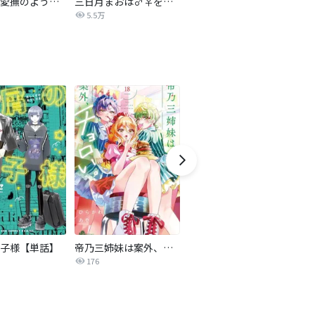
裏切りは愛撫のように【マイクロ】
三日月まおは♂♀をえらべない【マイクロ】
今日もスーパースターに求婚されてます【マイクロ】
5.5万
8.2万
子様【単話】
帝乃三姉妹は案外、チョロい。
付き合えなくていいのに
176
19.4万