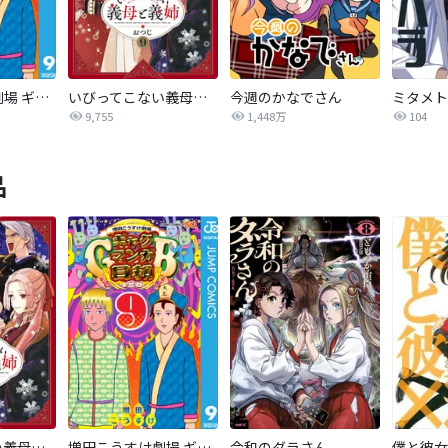
増田こうすけ劇場 ギャグマンガ日和GB
いびってこない義母と義姉
今週のかなでさん
9,755
1,448万
104
品
いびってこない義母と義姉
増田こうすけ劇場 ギャグマンガ日和GB
令和のダラさん
僕と彼女