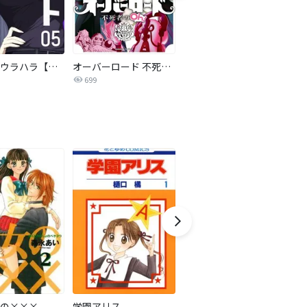
ミタメトウラハラ【連載版】
オーバーロード 不死者のOh!
反逆コメンテーターエンドウさん
699
13
の×××
学園アリス
ビジョカツ！ 【分冊版】
極