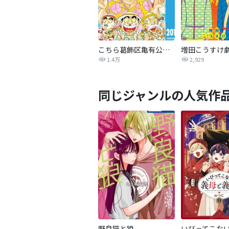
こちら葛飾区亀有公園前派出所
1.4万
2,929
同じジャンルの人気作
野良猫と狼