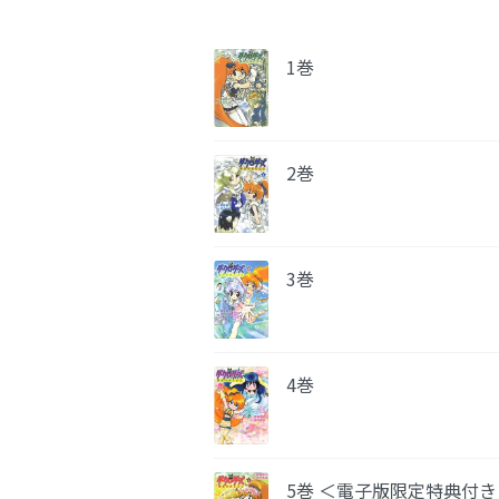
1巻
2巻
3巻
4巻
5巻 ＜電子版限定特典付き