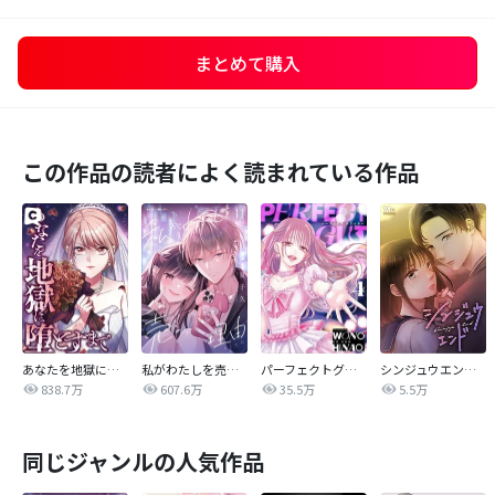
まとめて購入
この作品の読者によく読まれている作品
あなたを地獄に堕とすまで
私がわたしを売る理由
パーフェクトグリッター
シンジュウエンド【タテヨミ】
838.7万
607.6万
35.5万
5.5万
同じジャンルの人気作品