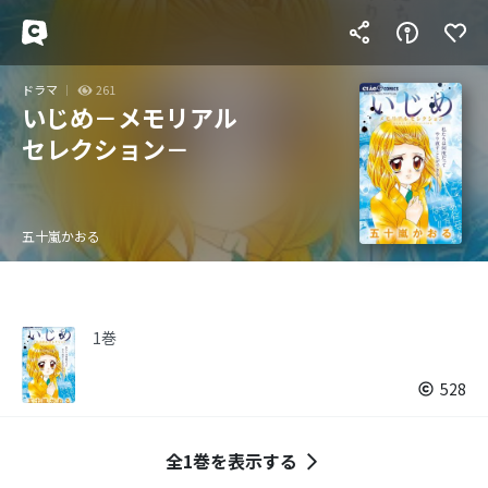
ドラマ
261
いじめ－メモリアル
セレクション－
五十嵐かおる
1巻
528
全1巻を表示する