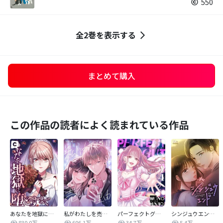
550
全2巻を表示する
まとめて購入
この作品の読者によく読まれている作品
あなたを地獄に堕とすまで
私がわたしを売る理由
パーフェクトグリッター
シンジュウエンド【タテヨミ】
830.0万
606.1万
34.7万
5.4万