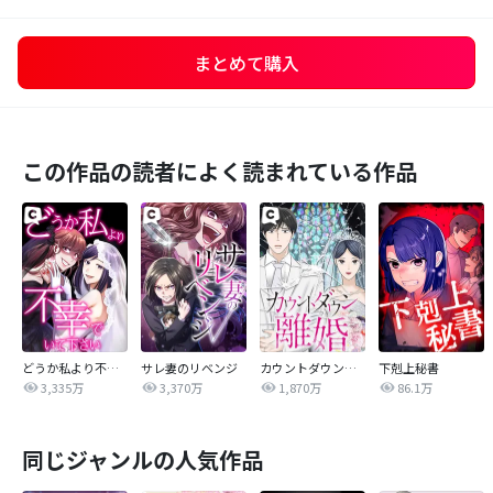
まとめて購入
この作品の読者によく読まれている作品
どうか私より不幸でいて下さい
サレ妻のリベンジ
カウントダウン離婚
下剋上秘書
3,335万
3,370万
1,870万
86.1万
同じジャンルの人気作品