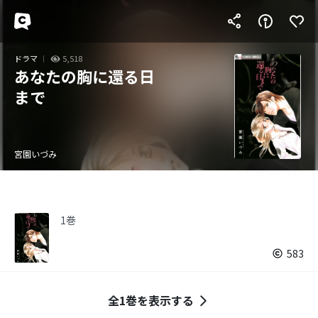
ドラマ
5,518
あなたの胸に還る日
まで
宮園いづみ
1巻
583
全1巻を表示する