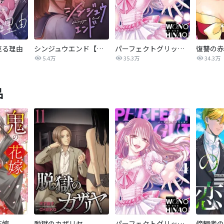
売る理由
シンジュウエンド【タテヨミ】
パーフェクトグリッター
5.4万
35.3万
34.3万
品
花嫁
脱獄のカザリヤ
パーフェクトグリッター
傍観者の