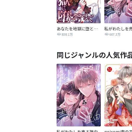
あなたを地獄に堕とすまで
私がわたしを
838.1万
607.3万
同じジャンルの人気作
私がわたしを売る理由
noicomi鬼の