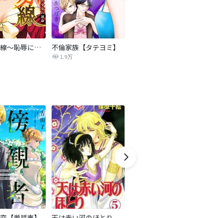
復讐の赤線～恥辱にまみれた少女の運命～【タテヨミ】
不倫家族【タテヨミ】
夫を社会的に抹殺する5つの方法
1.9万
629.6万
恋【単話売】
天は赤い河のほとり
隣国の王太子が奴隷として売られていたので買ってみました【単話】