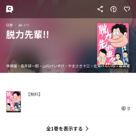
日常
470
脱力先輩!!
林律雄・高井研一郎・山科けいすけ・やまさき十三・北見けんいち・森真理
【無料】
0
全1巻を表示する