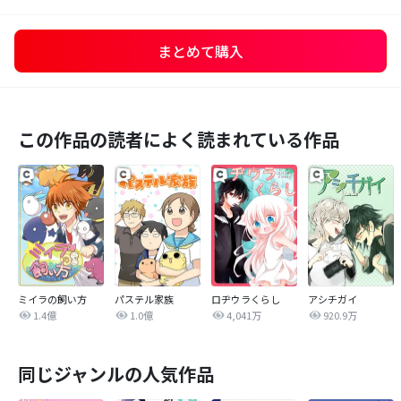
まとめて購入
この作品の読者によく読まれている作品
ミイラの飼い方
パステル家族
ロヂウラくらし
アシチガイ
1.4億
1.0億
4,041万
920.9万
同じジャンルの人気作品