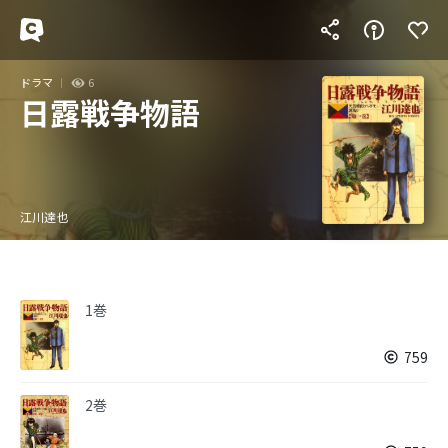
ドラマ
6
日露戦争物語
江川達也
1巻
759
2巻