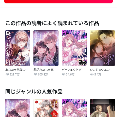
この作品の読者によく読まれている作品
あなたを地獄に堕とすまで
私がわたしを売る理由
パーフェクトグリッター
シンジュウエンド【タテヨミ】
829.7万
605.8万
34.6万
5.4万
同じジャンルの人気作品