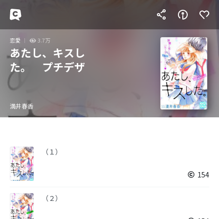
恋愛
3.7万
あたし、キスし
た。 プチデザ
満井春香
（１）
154
（２）