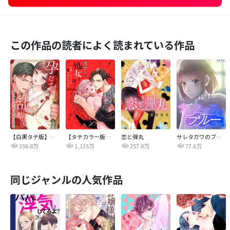
この作品の読者によく読まれている作品
【白黒タテ版】孕むまで乱れいけ～身代わり花嫁と軍服の猛愛
【タテカラー版】漣蒼士に処女を捧ぐ～さあ、じっくり愛でましょうか
恋と弾丸
サレタガワのブルー【タテヨミ】
356.8万
1,125万
257.8万
77.6万
同じジャンルの人気作品