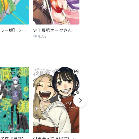
【タテカラー版】ラララ
史上最強オークさんの楽しい異世界ハーレムづくり
あね♡はぐ
8.3万
492.5万
子様【単話】
付き合ってあげてもいいかな
魔王城の料理番 〜コワモテ魔族ばかりだけど、ホワイトな職場です〜
チ