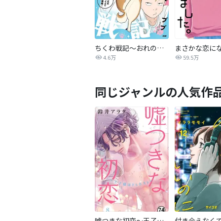
ちくわ戦記～おれのカワイイで地球侵略～
4.6万
59.5万
同じジャンルの人気作
嘘つきな初恋～王子様はドSホスト～