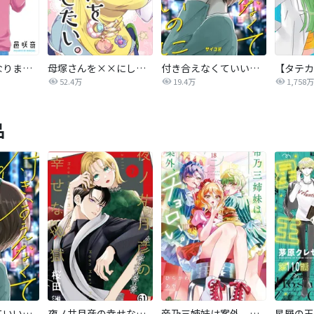
まさかな恋になりました。
母塚さんを××にしたい。
付き合えなくていいのに
52.4万
19.4万
1,758万
品
付き合えなくていいのに
夜ノ井月彦の幸せな地獄
帝乃三姉妹は案外、チョロい。
星屑の王