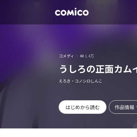
コメディ
1.4万
うしろの正面カム
えろき・コノシロしんこ
作品情報
はじめから読む