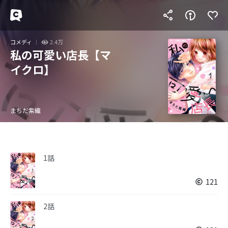
コメディ
2.4万
私の可愛い店長【マ
イクロ】
まちだ紫織
1話
121
2話