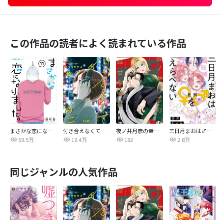
この作品の読者によく読まれている作品
まさかな恋になりました。
付き合えなくていいのに
夜ノ井月彦の幸せな地獄
三日月まおは♂♀をえらべない
59.5万
19.4万
182
2.8万
同じジャンルの人気作品