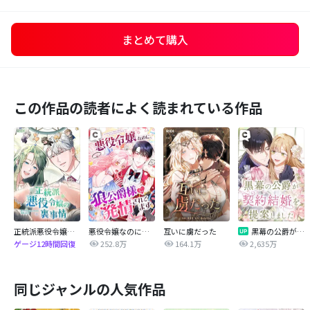
まとめて購入
この作品の読者によく読まれている作品
正統派悪役令嬢の裏事情
悪役令嬢なのに、狼公爵様に発情されてます
互いに虜だった
黒幕の公爵が契約結婚を提案しました
252.8万
164.1万
2,635万
ゲージ12時間回復
同じジャンルの人気作品