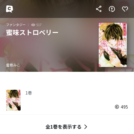
ファンタジー
517
蜜味ストロベリー
蜜樹みこ
1巻
495
全1巻を表示する