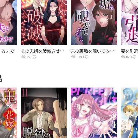
するまで
その夫婦を破滅させるまで
夫の裏垢を覗いてみたら
妻を引退
15.3万
130.1万
87.4万
品