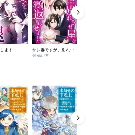
します
サレ妻ですが、別れさせ屋を寝返らせました
僕らの喉にはフタがある
986.8万
7,084万