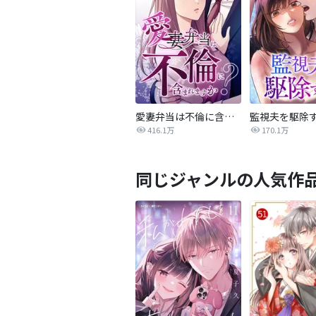
愛妻弁当は不倫に含まれますか？
監視夫を駆除
416.1万
170.1万
同じジャンルの人気作