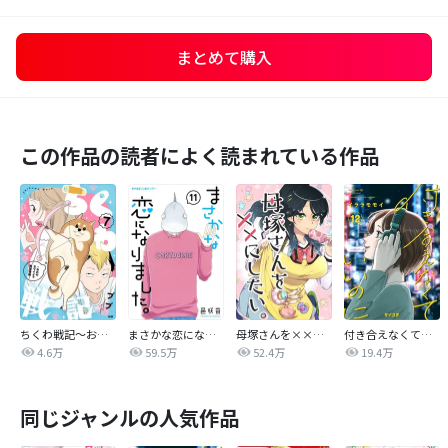
まとめて購入
この作品の読者によく読まれている作品
ちくわ戦記～おれのカワイイで地球侵略～
まさかな恋になりました。
母塚さんを××にしたい。
付き合えなくていいのに
4.6万
59.5万
52.4万
19.4万
同じジャンルの人気作品