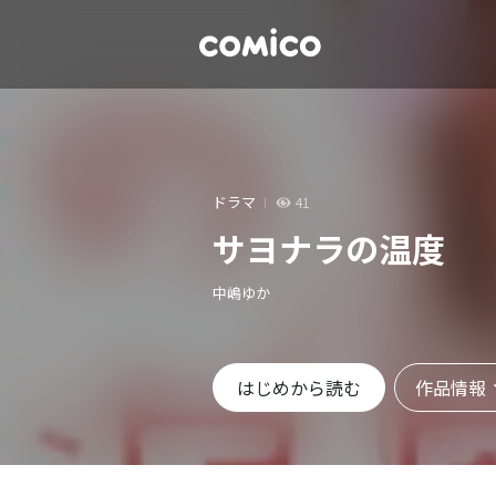
ドラマ
41
サヨナラの温度
中嶋ゆか
作品情報
はじめから読む