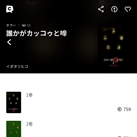
ホラー
53
誰かがカッコゥと啼
く
イダタツヒコ
1巻
759
2巻